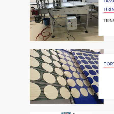
LAVA
FIRI
TIRN
TORT