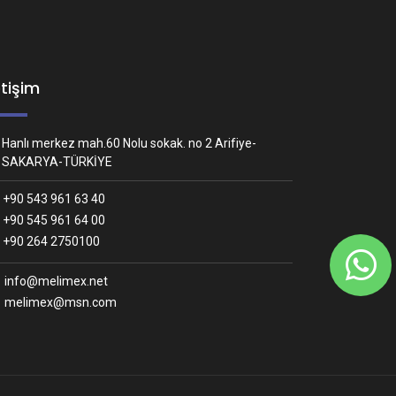
etişim
Hanlı merkez mah.60 Nolu sokak. no 2 Arifiye-
SAKARYA-TÜRKİYE
+90 543 961 63 40
+90 545 961 64 00
Whatsapp İletişim
+90 264 2750100
Nasıl yardımcı olabiliriz?
info@melimex.net
melimex@msn.com
Melimex