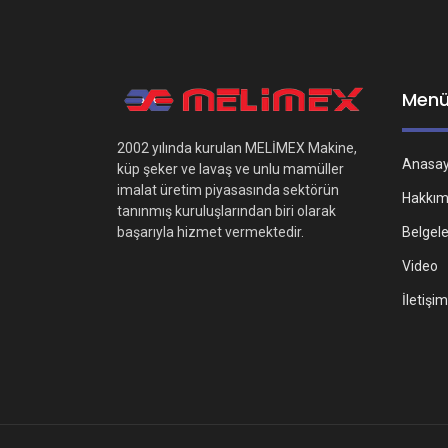
Men
2002 yılında kurulan MELİMEX Makine,
Anasa
küp şeker ve lavaş ve unlu mamüller
imalat üretim piyasasında sektörün
Hakkım
tanınmış kuruluşlarından biri olarak
Belgel
başarıyla hizmet vermektedir.
Video
İletişim