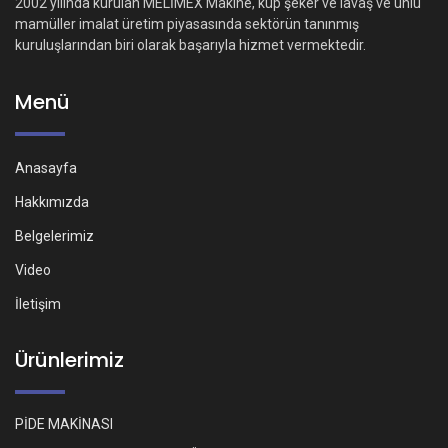
2002 yılında kurulan MELİMEX Makine, küp şeker ve lavaş ve unlu
mamüller imalat üretim piyasasında sektörün tanınmış
kuruluşlarından biri olarak başarıyla hizmet vermektedir.
Menü
Anasayfa
Hakkımızda
Belgelerimiz
Video
İletişim
Ürünlerimiz
PİDE MAKİNASI