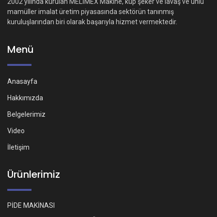
2002 yılında kurulan MELİMEX Makine, küp şeker ve lavaş ve unlu
mamüller imalat üretim piyasasında sektörün tanınmış
kuruluşlarından biri olarak başarıyla hizmet vermektedir.
Menü
Anasayfa
Hakkımızda
Belgelerimiz
Video
İletişim
Ürünlerimiz
PİDE MAKİNASI