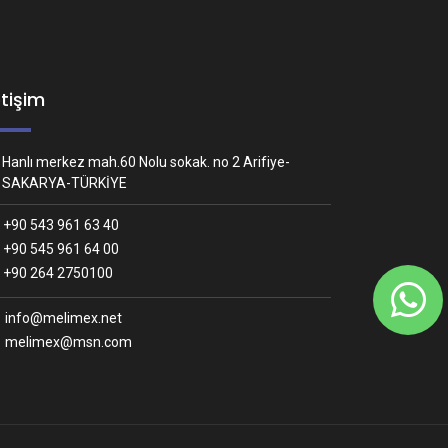
etişim
Hanlı merkez mah.60 Nolu sokak. no 2 Arifiye-
SAKARYA-TÜRKİYE
+90 543 961 63 40
+90 545 961 64 00
Whatsapp İletişim
+90 264 2750100
Nasıl yardımcı olabiliriz?
info@melimex.net
melimex@msn.com
Melimex