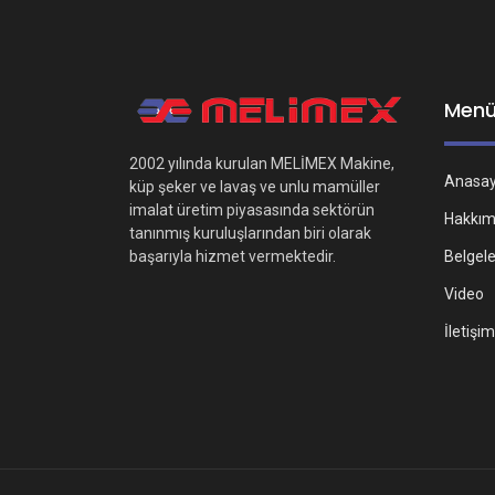
Men
2002 yılında kurulan MELİMEX Makine,
Anasa
küp şeker ve lavaş ve unlu mamüller
imalat üretim piyasasında sektörün
Hakkım
tanınmış kuruluşlarından biri olarak
Belgel
başarıyla hizmet vermektedir.
Video
İletişim