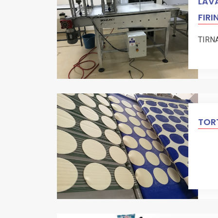
LAVA
FIRI
TIRN
TORT