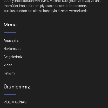
2002 yılında kurulan MELİMEX Makine, küp şeker ve lavaş ve unlu
mamüller imalat üretim piyasasında sektörün tanınmış
kuruluşlarından biri olarak başarıyla hizmet vermektedir.
Menü
Anasayfa
Hakkımızda
Belgelerimiz
Video
İletişim
Ürünlerimiz
PİDE MAKİNASI