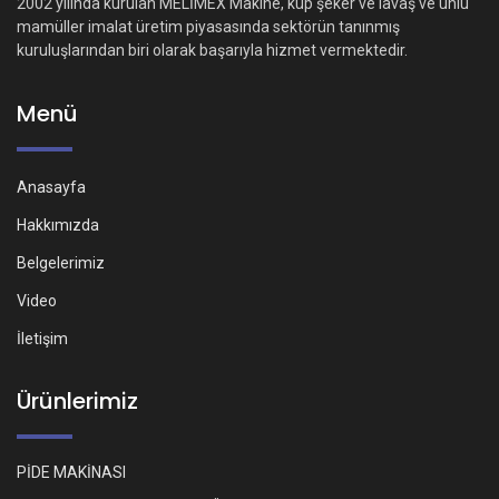
2002 yılında kurulan MELİMEX Makine, küp şeker ve lavaş ve unlu
mamüller imalat üretim piyasasında sektörün tanınmış
kuruluşlarından biri olarak başarıyla hizmet vermektedir.
Menü
Anasayfa
Hakkımızda
Belgelerimiz
Video
İletişim
Ürünlerimiz
PİDE MAKİNASI