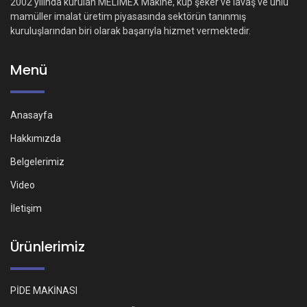
2002 yılında kurulan MELİMEX Makine, küp şeker ve lavaş ve unlu
mamüller imalat üretim piyasasında sektörün tanınmış
kuruluşlarından biri olarak başarıyla hizmet vermektedir.
Menü
Anasayfa
Hakkımızda
Belgelerimiz
Video
İletişim
Ürünlerimiz
PİDE MAKİNASI