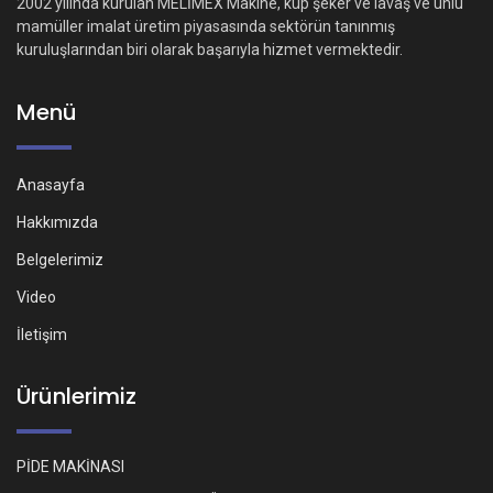
2002 yılında kurulan MELİMEX Makine, küp şeker ve lavaş ve unlu
mamüller imalat üretim piyasasında sektörün tanınmış
kuruluşlarından biri olarak başarıyla hizmet vermektedir.
Menü
Anasayfa
Hakkımızda
Belgelerimiz
Video
İletişim
Ürünlerimiz
PİDE MAKİNASI