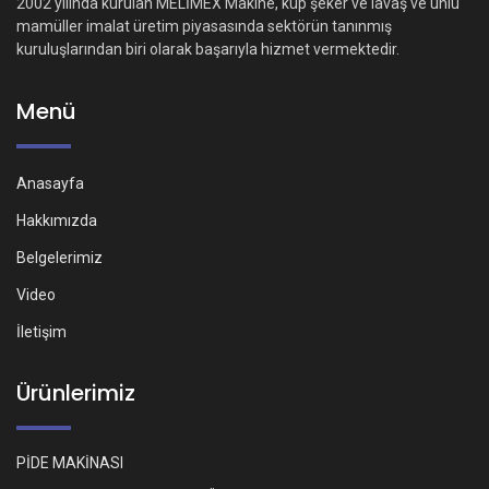
2002 yılında kurulan MELİMEX Makine, küp şeker ve lavaş ve unlu
mamüller imalat üretim piyasasında sektörün tanınmış
kuruluşlarından biri olarak başarıyla hizmet vermektedir.
Menü
Anasayfa
Hakkımızda
Belgelerimiz
Video
İletişim
Ürünlerimiz
PİDE MAKİNASI