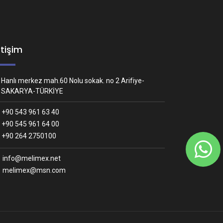
etişim
Hanlı merkez mah.60 Nolu sokak. no 2 Arifiye-
SAKARYA-TÜRKİYE
+90 543 961 63 40
+90 545 961 64 00
Whatsapp İletişim
+90 264 2750100
Nasıl yardımcı olabiliriz?
info@melimex.net
melimex@msn.com
Melimex