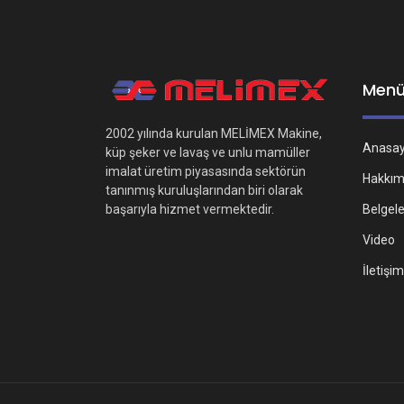
Men
2002 yılında kurulan MELİMEX Makine,
Anasa
küp şeker ve lavaş ve unlu mamüller
imalat üretim piyasasında sektörün
Hakkım
tanınmış kuruluşlarından biri olarak
Belgel
başarıyla hizmet vermektedir.
Video
İletişim