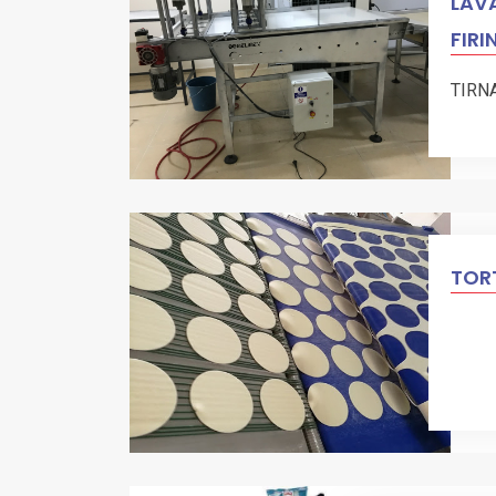
LAVA
FIRI
TIRN
TORT