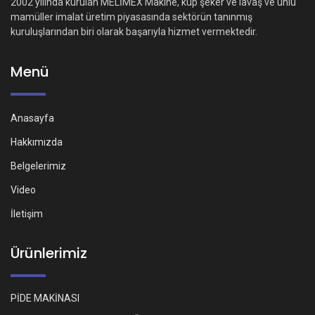
2002 yılında kurulan MELİMEX Makine, küp şeker ve lavaş ve unlu
mamüller imalat üretim piyasasında sektörün tanınmış
kuruluşlarından biri olarak başarıyla hizmet vermektedir.
Menü
Anasayfa
Hakkımızda
Belgelerimiz
Video
İletişim
Ürünlerimiz
PİDE MAKİNASI