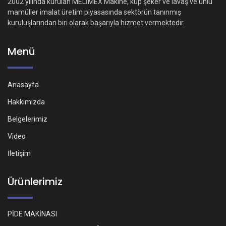
2002 yılında kurulan MELİMEX Makine, küp şeker ve lavaş ve unlu
mamüller imalat üretim piyasasında sektörün tanınmış
kuruluşlarından biri olarak başarıyla hizmet vermektedir.
Menü
Anasayfa
Hakkımızda
Belgelerimiz
Video
İletişim
Ürünlerimiz
PİDE MAKİNASI