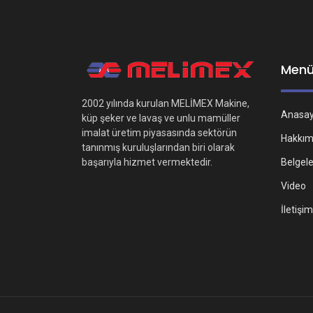
Men
2002 yılında kurulan MELİMEX Makine,
Anasa
küp şeker ve lavaş ve unlu mamüller
imalat üretim piyasasında sektörün
Hakkım
tanınmış kuruluşlarından biri olarak
Belgel
başarıyla hizmet vermektedir.
Video
İletişim