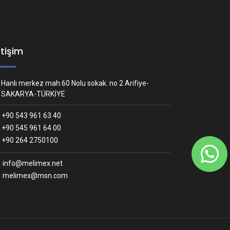
etişim
Hanlı merkez mah.60 Nolu sokak. no 2 Arifiye-
SAKARYA-TÜRKİYE
+90 543 961 63 40
+90 545 961 64 00
Whatsapp İletişim
+90 264 2750100
Nasıl yardımcı olabiliriz?
info@melimex.net
melimex@msn.com
Melimex