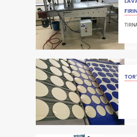
LAVA
FIRI
TIRN
TORT