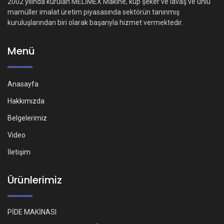
2002 yılında kurulan MELİMEX Makine, küp şeker ve lavaş ve unlu
mamüller imalat üretim piyasasında sektörün tanınmış
kuruluşlarından biri olarak başarıyla hizmet vermektedir.
Menü
Anasayfa
Hakkımızda
Belgelerimiz
Video
İletişim
Ürünlerimiz
PİDE MAKİNASI