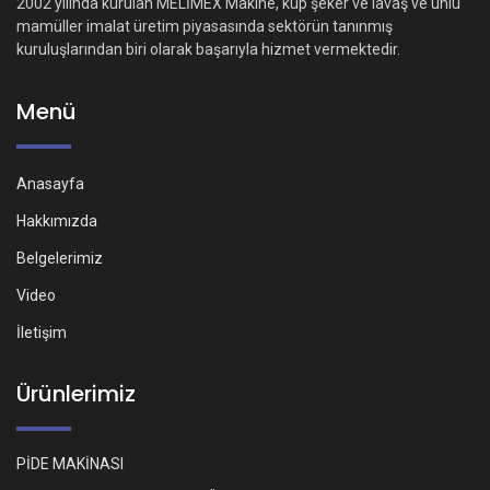
2002 yılında kurulan MELİMEX Makine, küp şeker ve lavaş ve unlu
mamüller imalat üretim piyasasında sektörün tanınmış
kuruluşlarından biri olarak başarıyla hizmet vermektedir.
Menü
Anasayfa
Hakkımızda
Belgelerimiz
Video
İletişim
Ürünlerimiz
PİDE MAKİNASI