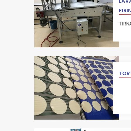
LAVA
FIRI
TIRN
TORT