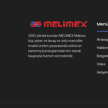
Men
2002 yılında kurulan MELİMEX Makine,
Anasa
küp şeker ve lavaş ve unlu mamüller
imalat üretim piyasasında sektörün
Hakkım
tanınmış kuruluşlarından biri olarak
Belgel
başarıyla hizmet vermektedir.
Video
İletişim