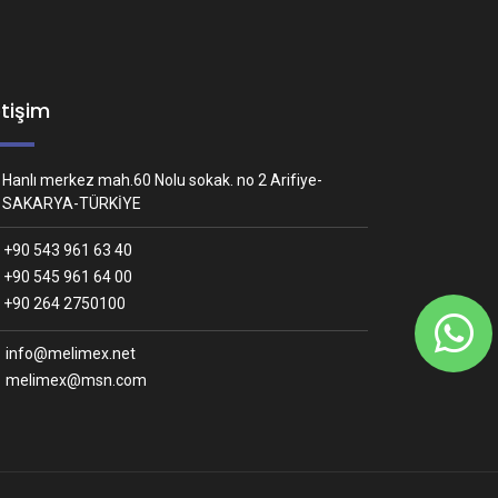
etişim
Hanlı merkez mah.60 Nolu sokak. no 2 Arifiye-
SAKARYA-TÜRKİYE
+90 543 961 63 40
+90 545 961 64 00
Whatsapp İletişim
+90 264 2750100
Nasıl yardımcı olabiliriz?
info@melimex.net
melimex@msn.com
Melimex